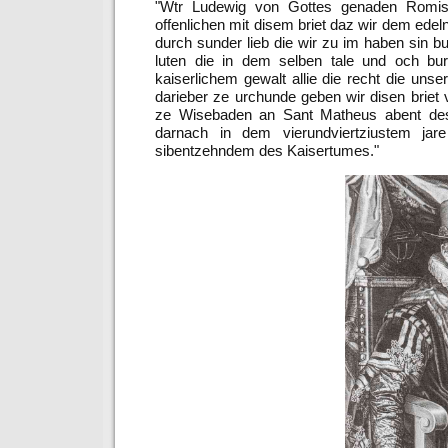
"Wtr Ludewig von Gottes genaden Romisc
offenlichen mit disem briet daz wir dem ed
durch sunder lieb die wir zu im haben sin b
luten die in dem selben tale und och b
kaiserlichem gewalt allie die recht die uns
darieber ze urchunde geben wir disen briet v
ze Wisebaden an Sant Matheus abent des 
darnach in dem vierundviertziustem ja
sibentzehndem des Kaisertumes."