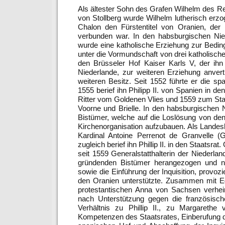
Als ältester Sohn des Grafen Wilhelm des R
von Stollberg wurde Wilhelm lutherisch erz
Chalon den Fürstentitel von Oranien, de
verbunden war. In den habsburgischen Nie
wurde eine katholische Erziehung zur Bedi
unter die Vormundschaft von drei katholisch
den Brüsseler Hof Kaiser Karls V, der ih
Niederlande, zur weiteren Erziehung anver
weiteren Besitz. Seit 1552 führte er die s
1555 berief ihn Philipp II. von Spanien in 
Ritter vom Goldenen Vlies und 1559 zum Stat
Voorne und Brielle. In den habsburgischen N
Bistümer, welche auf die Loslösung von den
Kirchenorganisation aufzubauen. Als Landesh
Kardinal Antoine Perrenot de Granvelle (
zugleich berief ihn Phillip II. in den Staatsr
seit 1559 Generalstatthalterin der Niederla
gründenden Bistümer herangezogen und nur
sowie die Einführung der Inquisition, provoz
den Oranien unterstützte. Zusammen mit Eg
protestantischen Anna von Sachsen verheir
nach Unterstützung gegen die französische
Verhältnis zu Phillip II., zu Margaret
Kompetenzen des Staatsrates, Einberufung 