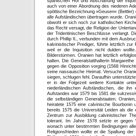
spanischen Hof und Abschaffung der Inquis
auch von einer Abordnung des niederen Ad
spöttische Bezeichnung »Geusen« (Bettler) e
alle Aufständischen übertragen wurde. Oranie
obwohl er sich noch zur katholischen Kirc
das Recht versagt, die Religion der Untertan
der Tridentinischen Beschlüsse verlangt. 
durch Phillip II., verbunden mit dem Ausbru
kalvinistischer Prediger, führte letztlich zu
weil er die Inquisition nicht dulden wol
Bilderstürmen. Oranien hat letztlich erfolgl
halten. Die Generalstatthalterin Margaret
gegen die Opposition vorging (1568 Hinrich
seine nassauische Heimat. Versuche Oranien
siegen, schlugen fehl. Daraufhin unterstützt
er in der Folgezeit weitere Kontakte unte
niederländischen Aufständischen, die ihn
Aufstandes war 1579 bis 1581 die sukzessiv
die selbständigen Generalstaaten. Oranien
heiratete 1575 eine calvinische Bourbonin
bereits 1575 die Universität Leiden als die 
Zentrum zur Ausbildung calvinistischer The
tolerant. Im Jahre 1578 setzte er gegen W
wonach unter bestimmten Bedingungen alle 
Religionsfrieden wollte er die Spaltung de