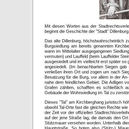
Mit diesen Worten aus der Stadtrechtsver
beginnt die Geschichte der "Stadt" Dillenburg
Das alte Dillenburg, höchstwahrscheinlich
Burgsiedlung am bereits genannten Kirchb
wann im Mittelalter ausgegangenen Siedlun
vermuten) und Lauffeld (beim Lauffelder Stei
ausgesiedelt und im vielleicht erst später so
angesiedelt. (Im benachbarten Siegen gab
verließen ihren Ort und zogen um nach Siege
Besatzung für die Burg, vor allem in der An
nahe dem feindlichen Gebiet. Die Adligen v
Grafen zählten, schafften es schließlich 
Gebäude der Wohnsiedlung im Tal zu zerstör
Dieses "Tal" am Kirchberghang juristisch höhe
obwohl Tal-Orte fast die gleichen Rechte wi
der Zeit vor der offiziellen Stadtrechtsverle
auf der jene Straße lag, die damals den Ort 
Stützmauer versehen worden. Unterhalb diese
Hauptstraße. So boten also (Stütz-) Maue